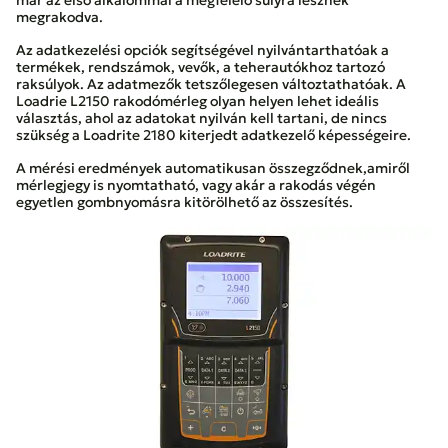
már az első alkalommal a megfelelő súlyra lesznek
megrakodva.
Az adatkezelési opciók segítségével nyilvántarthatóak a
termékek, rendszámok, vevők, a teherautókhoz tartozó
raksúlyok. Az adatmezők tetszőlegesen változtathatóak. A
Loadrie L2150 rakodómérleg olyan helyen lehet ideális
választás, ahol az adatokat nyilván kell tartani, de nincs
szükség a Loadrite 2180 kiterjedt adatkezelő képességeire.
A mérési eredmények automatikusan összegződnek,amiről
mérlegjegy is nyomtatható, vagy akár a rakodás végén
egyetlen gombnyomásra kitörölhető az összesítés.