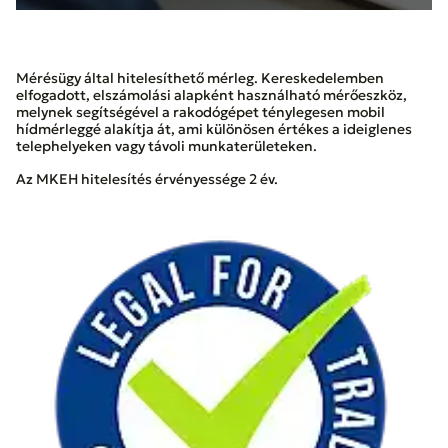
Mérésügy által hitelesíthető mérleg. Kereskedelemben
elfogadott, elszámolási alapként használható mérőeszköz,
melynek segítségével a rakodógépet ténylegesen mobil
hídmérleggé alakítja át, ami különösen értékes a ideiglenes
telephelyeken vagy távoli munkaterületeken.
Az MKEH hitelesítés érvényessége 2 év.