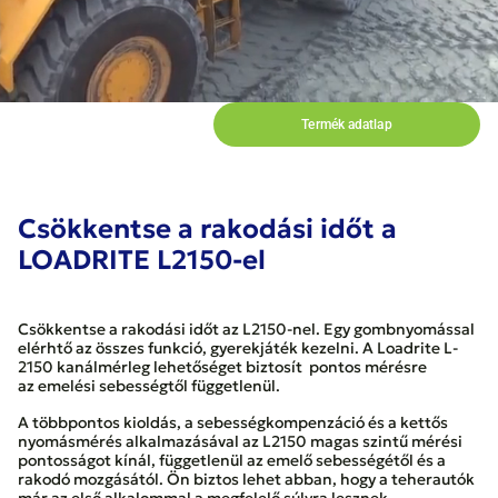
Termék adatlap
Csökkentse a rakodási időt a
LOADRITE L2150-el
Csökkentse a rakodási időt az L2150-nel. Egy gombnyomással
elérhtő az összes funkció, gyerekjáték kezelni. A Loadrite L-
2150 kanálmérleg lehetőséget biztosít pontos mérésre
az emelési sebességtől függetlenül.
A többpontos kioldás, a sebességkompenzáció és a kettős
nyomásmérés alkalmazásával az L2150 magas szintű mérési
pontosságot kínál, függetlenül az emelő sebességétől és a
rakodó mozgásától. Ön biztos lehet abban, hogy a teherautók