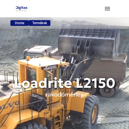
Home
Termékek
Loadrite L2150
rakodómérleg