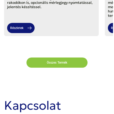
rakodókon is, opcionális mérlegjegy nyomtatással,
mér
jelentés készítéssel.
meg
hat
ter
Részletek
Ré
Összes Termék
Kapcsolat