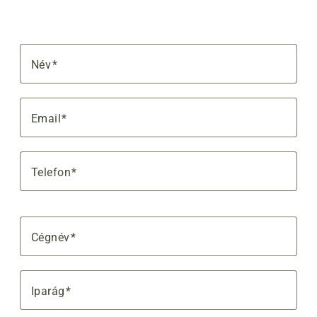
Név
Email
Telefon
Cégnév
Iparág