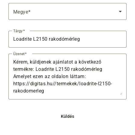
Válassza ki a megyét
Megye
Tárgy
Üzenet
Küldés