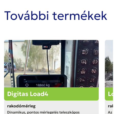
További termékek
Digitas Load4
L
rakodómérleg
ra
Dinamikus, pontos mérlegelés teleszkópos
Az 