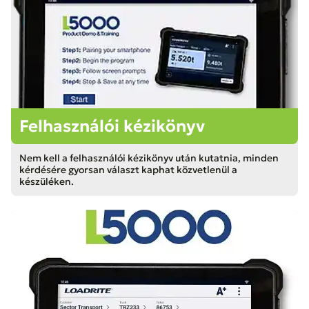
Felhasználói kézikönyv
Nem kell a felhasználói kézikönyv után kutatnia, minden
kérdésére gyorsan választ kaphat közvetlenül a
készüléken.