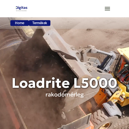
Home
Termékek
Loadrite L5000
rakodómérleg