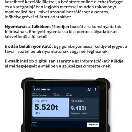
kezelhető kezelőfelülettel, a beépített online elérhetőséggel
és a kategóriájában legjobb méréssel minden rakományt
maximalizálhat, mivel azonnal hozzáférhet a pontos,
időbélyegzővel ellátott adatokhoz.
Nyomtatás a fülkében:
Mondjon búcsút a rakományadatok
felírásának. Ehelyett nyomtassa ki a pontos súlyadatokat
közvetlenül a fülkéből.
Irodán belüli nyomtató:
Egy gombnyomással küldje el jegyét a
távoli irodán belüli nyomtatónak vagy mérlegháznak.
E-mail:
Inkább digitálisan szeretné az információkat? Küldje
el mérlegyjegyét e-mailben a szükséges címzetteknek.