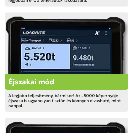
legjobban ért: a teherautók rakodására.
Éjszakai mód
A legjobb teljesítmény, bármikor! Az L5000 képernyője
éjszaka is ugyanolyan tisztán és könnyen olvasható, mint
nappal.