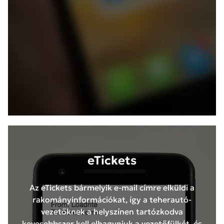
eTickets
Az eTickets bármelyik e-mail címre elküldi a
rakományinformációkat, így a teherautó-
vezetőknek a helyszínen tartózkodva
kevesebbszer kell elhagyniuk a vezetőfülkét, és