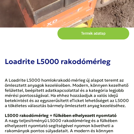
Termék adatlap
Loadrite L5000 rakodómérleg
A Loadrite L5000 homlokrakodó mérleg új alapot teremt az
ömlesztett anyagok kezelésében. Modern, könnyen kezelhető
felülettel, beépített adatkapcsolattal és a kategória legjobb
mérési pontosságával. Ha ehhez hozzáadjuk a valós idejű
betekintést és az egyszerűsített eTicket lehetőséget az L5000
a tökéletes választás bármely ömlesztett anyag kezeléséhez.
L5000 rakodómérleg + fülkében elhelyezett nyomtató
A nagy teljesítményű L5000 rakodómérleg és a fülkében
elhelyezett nyomtató segítségével nyomon követheti a
rakományok pontos súlyadatait. A modern és könnyen