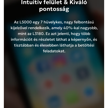
Intuitív felület & Kiváló
pontosság
Az L5000 egy 7 hüvelykes, nagy felbontású
kijelzővel rendelkezik, amely 40%-kal nagyobb,
mint az L3180. Ez azt jelenti, hogy több
információt és részletet láthat a képernyőn, és
tisztábban és élesebben láthatja a betöltési
feladatokat.