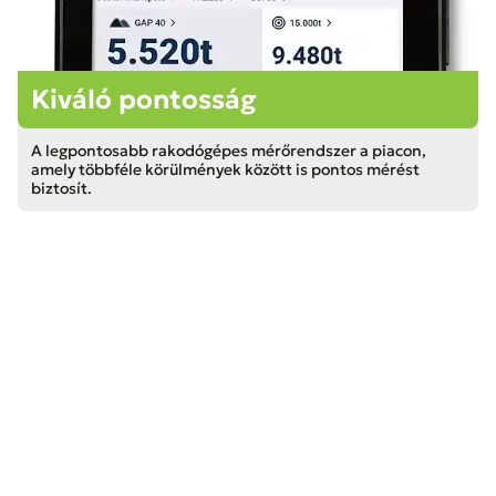
Kiváló pontosság
A legpontosabb rakodógépes mérőrendszer a piacon,
amely többféle körülmények között is pontos mérést
biztosít.