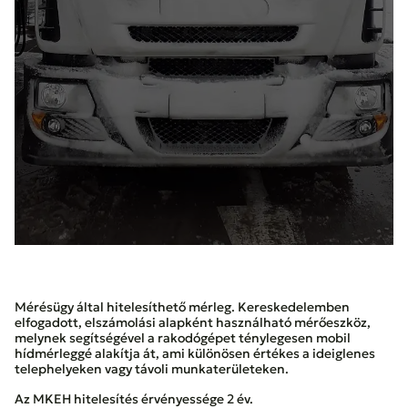
Mérésügy által hitelesíthető mérleg. Kereskedelemben
elfogadott, elszámolási alapként használható mérőeszköz,
melynek segítségével a rakodógépet ténylegesen mobil
hídmérleggé alakítja át, ami különösen értékes a ideiglenes
telephelyeken vagy távoli munkaterületeken.
Az MKEH hitelesítés érvényessége 2 év.