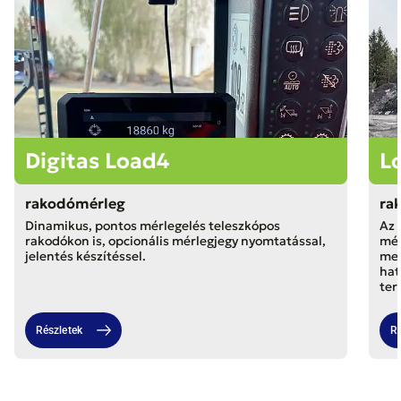
Digitas Load4
L
rakodómérleg
ra
Dinamikus, pontos mérlegelés teleszkópos
Az 
rakodókon is, opcionális mérlegjegy nyomtatással,
mér
jelentés készítéssel.
meg
hat
ter
Részletek
Ré